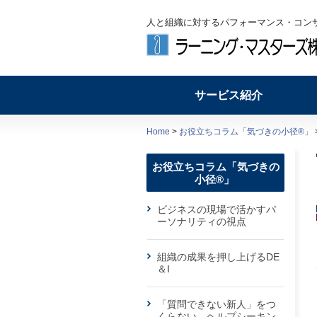
人と組織に対するパフォーマンス・コン
サービス紹介
Home
>
お役立ちコラム「気づきの小径®」
お役立ちコラム「気づきの
小径®」
ビジネスの現場で活かすパ
ーソナリティの視点
組織の成果を押し上げるDE
＆I
「質問できない新人」をつ
くらない ヘルプシーキン